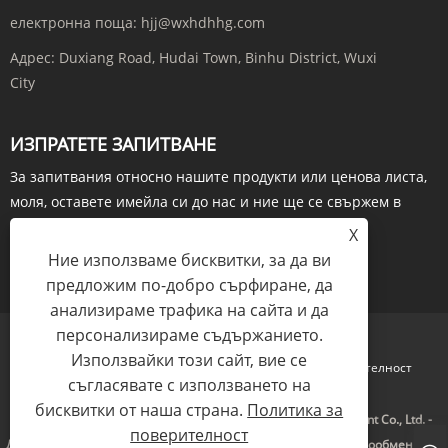
електронна поща:
hjj@wxhdhhg.com
Адрес:
Duxiang Road, Hudai Town, Binhu District, Wuxi
City
ИЗПРАТЕТЕ ЗАПИТВАНЕ
За запитвания относно нашите продукти или ценова листа,
моля, оставете имейла си до нас и ние ще се свържем в
рамките на 24 часа.
X
Ние използваме бисквитки, за да ви
ЗАПИТВАНЕ СЕГА
предложим по-добро сърфиране, да
анализираме трафика на сайта и да
персонализираме съдържанието.
Използвайки този сайт, вие се
Links
Sitemap
RSS
XML
Политика за поверителност
съгласявате с използването на
бисквитки от наша страна.
Политика за
Авторско право © 2023 Wuxi Hongdinghua Chemical Equipment Co., Ltd. -
поверителност
Дестилационна колона, промишлен изпарител, тръбен топлообменник -