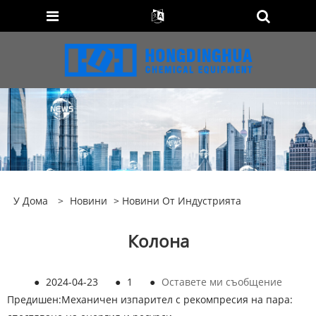
У Дома
>
Новини
>
Новини От Индустрията
Колона
●
2024-04-23
●
1
●
Оставете ми съобщение
Предишен:
Механичен изпарител с рекомпресия на пара: