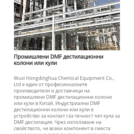
Промишлени DMF дестилационни
колони или кули
Wuxi Hongdinghua Chemical Equipment Co.,
Ltd е един от професионалните
производители и доставчици на
промишлени DMF дестилационни колони
или кули в Китай. Индустриални DMF
дестилационни колони или кули е
устройство за контакт газ-течност тип кула за
DMF дестилация. Чрез използване на
свойството, че всеки компонент в сместа