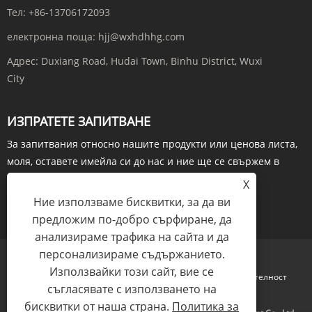
Тел:
+86-13706172093
електронна поща:
hjj@wxhdhhg.com
Адрес:
Duxiang Road, Hudai Town, Binhu District, Wuxi
City
ИЗПРАТЕТЕ ЗАПИТВАНЕ
За запитвания относно нашите продукти или ценова листа,
моля, оставете имейла си до нас и ние ще се свържем в
рамките на 24 часа.
X
Ние използваме бисквитки, за да ви
ЗАПИТВАНЕ СЕГА
предложим по-добро сърфиране, да
анализираме трафика на сайта и да
персонализираме съдържанието.
Използвайки този сайт, вие се
Links
Sitemap
RSS
XML
Политика за поверителност
съгласявате с използването на
бисквитки от наша страна.
Политика за