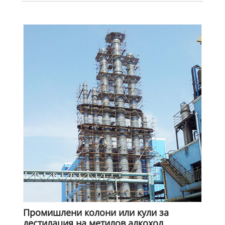
Промишлени колони или кули за
дестилация на метилов алкохол