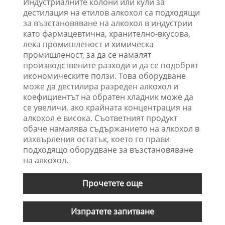
Индустриалните колони или кули за
дестилация на етилов алкохол са подходящи
за възстановяване на алкохол в индустрии
като фармацевтична, хранително-вкусова,
лека промишленост и химическа
промишленост, за да се намалят
производствените разходи и да се подобрят
икономическите ползи. Това оборудване
може да дестилира разреден алкохол и
коефициентът на обратен хладник може да
се увеличи, ако крайната концентрация на
алкохол е висока. Съответният продукт
обаче намалява съдържанието на алкохол в
изхвърления остатък, което го прави
подходящо оборудване за възстановяване
на алкохол.
Прочетете още
Изпратете запитване