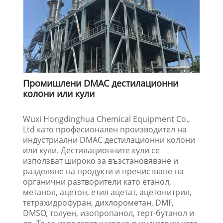
Промишлени DMAC дестилационни
колони или кули
Wuxi Hongdinghua Chemical Equipment Co.,
Ltd като професионален производител на
индустриални DMAC дестилационни колони
или кули. Дестилационните кули се
използват широко за възстановяване и
разделяне на продукти и пречистване на
органични разтворители като етанол,
метанол, ацетон, етил ацетат, ацетонитрил,
тетрахидрофуран, дихлорометан, DMF,
DMSO, толуен, изопропанол, терт-бутанол и