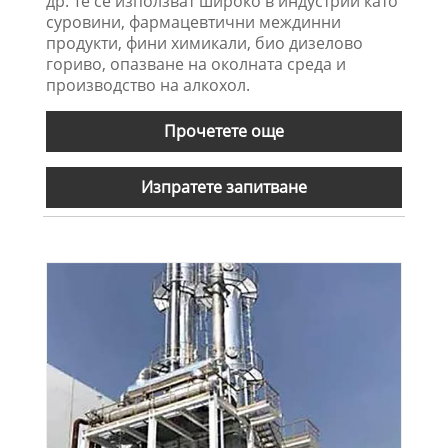
др. Те се използват широко в индустрии като
суровини, фармацевтични междинни
продукти, фини химикали, био дизелово
гориво, опазване на околната среда и
производство на алкохол.
Прочетете още
Изпратете запитване