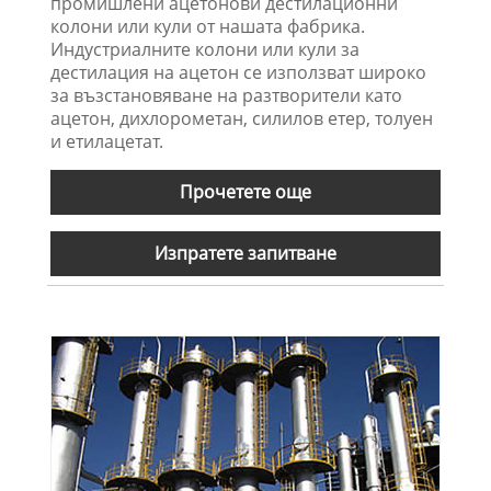
промишлени ацетонови дестилационни
колони или кули от нашата фабрика.
Индустриалните колони или кули за
дестилация на ацетон се използват широко
за възстановяване на разтворители като
ацетон, дихлорометан, силилов етер, толуен
и етилацетат.
Прочетете още
Изпратете запитване