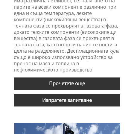
има различна летливост, т.е. налягането на
парите на всеки компонент е различно при
една и съща температура, леките
компоненти (нискокипящи вещества) в
течната фаза се прехвърлят в газовата фаза,
докато тежките компоненти (висококипящи
вещества) в газовата фаза се прехвърлят в
течната фаза, като по този начин се постига
целта на разделянето. Дестилационната кула
също е широко използвано устройство за
пренос на маса и топлина в
нефтохимическото производство.
Прочетете още
Изпратете запитване