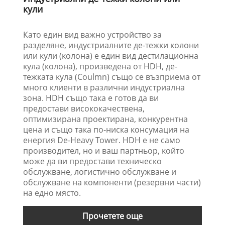
кули
Като един вид важно устройство за
разделяне, индустриалните де-тежки колони
или кули (колона) е един вид дестилационна
кула (колона), произведена от HDH, де-
тежката кула (Coulmn) също се възприема от
много клиенти в различни индустриална
зона. HDH също така е готов да ви
предостави висококачествена,
оптимизирана проектирана, конкурентна
цена и също така по-ниска консумация на
енергия De-Heavy Tower. HDH е не само
производител, но и ваш партньор, който
може да ви предостави техническо
обслужване, логистично обслужване и
обслужване на компоненти (резервни части)
на едно място.
Прочетете още